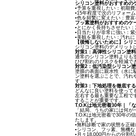
シリコン塗料がおすすめの
•予算を重視したい：初期
•15年程度で次のリフォ
•色を頻繁に変えたい：豊
フッ素塗料がおすすめのケ
•とにかく長持ちさせたい
•日当たりが非常に強い：
•美観を重視したい：汚れ
【後悔しないために】シリ
シリコン塗料のデメリット
対策1：高弾性シリコン塗
通常のシリコン塗料よりも
ひび割れのリスクを軽減で
対策2：低汚染型シリコン
塗膜の表面に親水性（水に
ン塗料を選ぶことで、汚れ
す。
対策3：下地処理を徹底する
どんなに良い塗料を使って
左右する最も重要な工程で
することが重要です。
T.O.Kは地元密着30年｜
「結局、うちの家には何が
T.O.Kは地元密着で30
たします。
•無料診断で家の状態を正確
•シリコン、フッ素、無機
•月々18,000円からの分