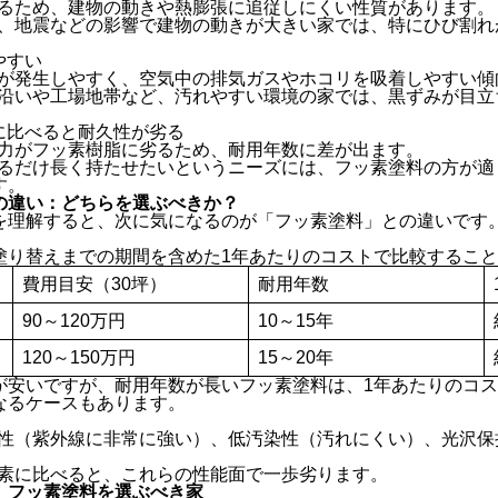
がるため、建物の動きや熱膨張に追従しにくい性質があります。
や、地震などの影響で建物の動きが大きい家では、特にひび割れ
やすい
気が発生しやすく、空気中の排気ガスやホコリを吸着しやすい傾
路沿いや工場地帯など、汚れやすい環境の家では、黒ずみが目立
に比べると耐久性が劣る
抗力がフッ素樹脂に劣るため、耐用年数に差が出ます。
きるだけ長く持たせたいというニーズには、フッ素塗料の方が適
す。
の違い：どちらを選ぶべきか？
を理解すると、次に気になるのが「フッ素塗料」との違いです
塗り替えまでの期間を含めた1年あたりのコストで比較するこ
費用目安（30坪）
耐用年数
90～120万円
10～15年
120～150万円
15～20年
が安いですが、耐用年数が長いフッ素塗料は、1年あたりのコ
なるケースもあります。
候性（紫外線に非常に強い）、低汚染性（汚れにくい）、光沢保
ッ素に比べると、これらの性能面で一歩劣ります。
、フッ素塗料を選ぶべき家