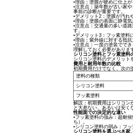
•理由：塗膜が硬めに仕上
•注意点：築年数が古い家
事前の診断が重要です。
•デメリット2：塗膜が汚れ
•理由：塗膜の表面に静電
•注意点：交通量の多い道
す。
•デメリット3：フッ素塗料
•理由：紫外線に対する抵
•注意点：一度の塗装でで
理解しておく必要がありま
シリコン塗料とフッ素塗料
シリコン塗料のデメリット
費用と耐用年数の比較
初期費用だけでなく、次の
塗料の種類
シリコン塗料
フッ素塗料
解説：初期費用はシリコン
と大差ない、あるいは安く
性能面での決定的な違い
•フッ素塗料の強み：超耐
ち）。
•シリコン塗料の弱み：フ
シリコン塗料を選ぶべき家