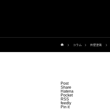
コラム
外壁塗装
Post
Share
Hatena
Pocket
RSS
feedly
Pin it