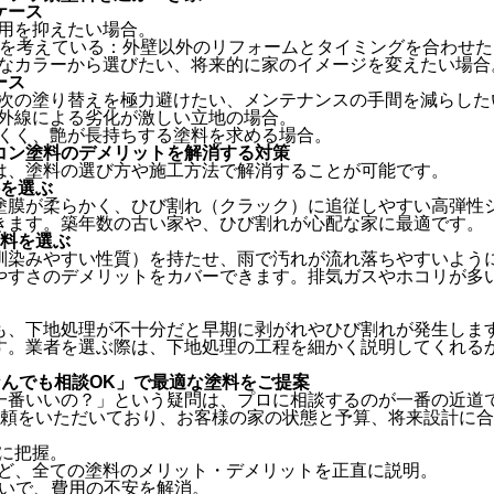
ケース
費用を抑えたい場合。
ームを考えている：外壁以外のリフォームとタイミングを合わせ
富なカラーから選びたい、将来的に家のイメージを変えたい場合
ース
：次の塗り替えを極力避けたい、メンテナンスの手間を減らした
紫外線による劣化が激しい立地の場合。
にくく、艶が長持ちする塗料を求める場合。
コン塗料のデメリットを解消する対策
は、塗料の選び方や施工方法で解消することが可能です。
料を選ぶ
塗膜が柔らかく、ひび割れ（クラック）に追従しやすい高弾性
きます。築年数の古い家や、ひび割れが心配な家に最適です。
塗料を選ぶ
馴染みやすい性質）を持たせ、雨で汚れが流れ落ちやすいよう
やすさのデメリットをカバーできます。排気ガスやホコリが多
も、下地処理が不十分だと早期に剥がれやひび割れが発生しま
す。業者を選ぶ際は、下地処理の工程を細かく説明してくれる
「なんでも相談OK」で最適な塗料をご提案
一番いいの？」という疑問は、プロに相談するのが一番の近道
年の信頼をいただいており、お客様の家の状態と予算、将来設計に
に把握。
など、全ての塗料のメリット・デメリットを正直に説明。
割払いで、費用の不安を解消。