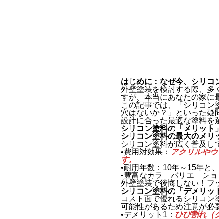
はじめに：なぜ今、シリコ
外壁塗装を検討する際、多
すが、本当にあなたの家に
この記事では、「シリコン
穴はないか？」といった疑
設計に合った最適な塗料を
シリコン塗料の「メリット
シリコン塗料の最大のメリ
シリコン塗料が広く普及し
•費用対効果：
アクリルやウ
す。
•耐用年数：10年～15年
•豊富なカラーバリエーシ
外壁塗装で後悔しない！フ
シリコン塗料の「デメリッ
コスト面で優れるシリコン
可能性があるため注意が必
•デメリット1：
ひび割れ（