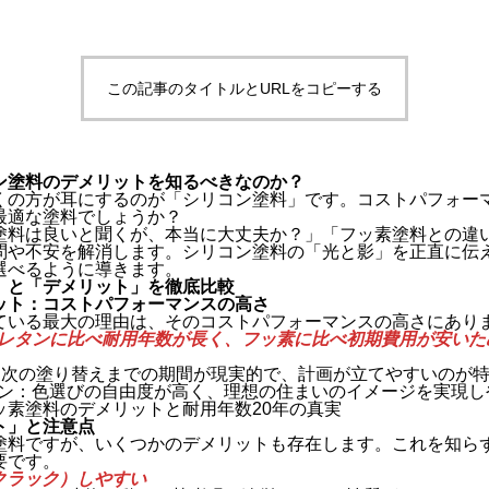
この記事のタイトルとURLをコピーする
ン塗料のデメリットを知るべきなのか？
くの方が耳にするのが「シリコン塗料」です。コストパフォー
最適な塗料でしょうか？
塗料は良いと聞くが、本当に大丈夫か？」「フッ素塗料との違
問や不安を解消します。シリコン塗料の「光と影」を正直に伝
選べるように導きます。
」と「デメリット」を徹底比較
ット：コストパフォーマンスの高さ
ている最大の理由は、そのコストパフォーマンスの高さにあり
レタンに比べ耐用年数が長く、フッ素に比べ初期費用が安いた
と、次の塗り替えまでの期間が現実的で、計画が立てやすいのが
ョン：色選びの自由度が高く、理想の住まいのイメージを実現し
ッ素塗料のデメリットと耐用年数20年の真実
ト」と注意点
塗料ですが、いくつかのデメリットも存在します。これを知ら
要です。
クラック）しやすい