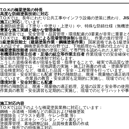
T.O.Kの橋梁塗装の特長
高度な防錆塗装技術に対応
T.O.Kでは、長年にわたり公共工事やインフラ設備の塗装に携わり、
J
施工に対応
しています。
多層防錆塗装（下塗り・中塗り・上塗り）や、特殊な防錆仕様（無機塗
豊富な施工実績と確かな管理体制
橋梁塗装では、安全管理・品質管理・環境配慮の3要素が非常に重要と
T.O.Kでは、
有資格者による現場管理体制
を徹底し、作業の進行管理・
1級塗装技能士（建築塗装作業・鋼橋塗装作業）
国家資格である1級塗
人の証です。鋼橋塗装作業の分野では、下地処理から塗膜の仕上がりま
橋梁塗装技能者
鋼構造物の塗装に関して専門性を認められた人材で、
有機溶剤作業主任者・足場の組立等作業主任者
作業現場での安全確保
安全衛生管理も万全の体制で対応します。
こうした資格保有者が現場を監督・指導することで、確実で高品質な塗
施工前の段階では、・現地調査の実施 ・施工計画書の作成 ・塗膜厚管
立会検査対応 など、徹底した品質・安全・工程管理を行っています。
環境対策・安全対策にも配慮 塗料の飛散防止、廃液・廃棄物の適正処
しています。 作業員の教育・安全講習も定期的に実施し、現場でのヒ
環境対策・安全対策にも配慮
塗料の飛散防止、廃液・廃棄物の適正処理、足場の設置と安全帯の使用
作業員の教育・安全講習も定期的に実施し、現場でのヒヤリハットや事
施工対応内容
T.O.Kでは以下のような橋梁塗装業務に対応しています：
鋼橋・歩道橋・陸橋などの新設および補修塗装
塗膜除去（ブラスト処理、ケレン作業 等）
多層塗装（エポキシ・ウレタン・フッ素など）
塗膜厚管理、素地調整記録、品質検査書類の作成
高所・狭所での特殊施工対応