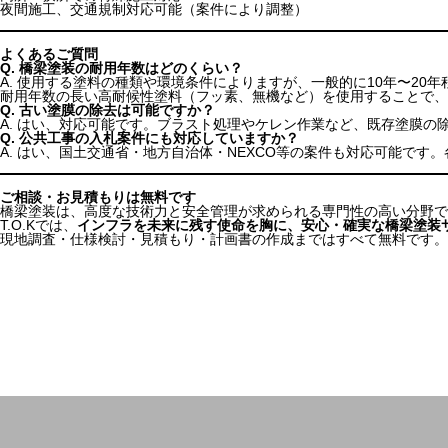
夜間施工、交通規制対応可能（案件により調整）
よくあるご質問
Q. 橋梁塗装の耐用年数はどのくらい？
A. 使用する塗料の種類や環境条件によりますが、一般的に10年〜20年
耐用年数の長い高耐候性塗料（フッ素、無機など）を使用することで、
Q. 古い塗膜の除去は可能ですか？
A. はい、対応可能です。ブラスト処理やケレン作業など、既存塗膜の
Q. 公共工事の入札案件にも対応していますか？
A. はい、国土交通省・地方自治体・NEXCO等の案件も対応可能で
ご相談・お見積もりは無料です
橋梁塗装は、高度な技術力と安全管理が求められる専門性の高い分野で
T.O.Kでは、
インフラを未来に残す使命を胸に、安心・確実な橋梁塗装
現地調査・仕様検討・見積もり・計画書の作成まではすべて無料です。