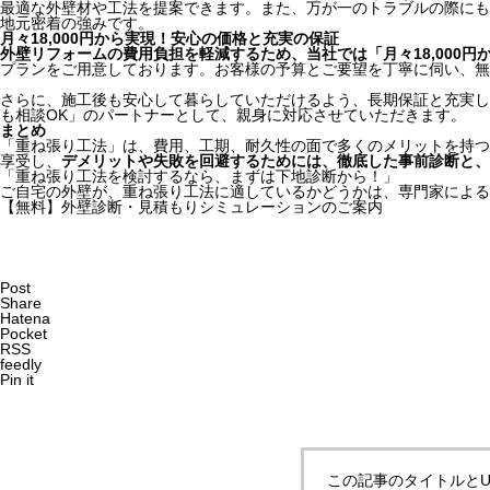
最適な外壁材や工法を提案できます。また、万が一のトラブルの際にも
地元密着の強みです。
月々18,000円から実現！安心の価格と充実の保証
外壁リフォームの費用負担を軽減するため、当社では「月々18,000円
プランをご用意しております。お客様の予算とご要望を丁寧に伺い、無
さらに、施工後も安心して暮らしていただけるよう、長期保証と充実し
も相談OK」のパートナーとして、親身に対応させていただきます。
まとめ
「重ね張り工法」は、費用、工期、耐久性の面で多くのメリットを持つ
享受し、
デメリットや失敗を回避するためには、徹底した事前診断と、
「重ね張り工法を検討するなら、まずは下地診断から！」
ご自宅の外壁が、重ね張り工法に適しているかどうかは、専門家による
【無料】外壁診断・見積もりシミュレーションのご案内
Post
Share
Hatena
Pocket
RSS
feedly
Pin it
この記事のタイトルとU