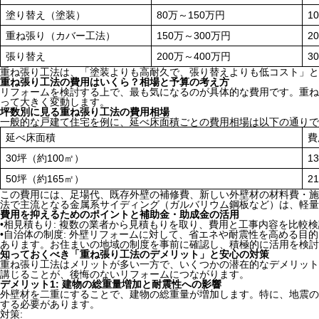
塗り替え（塗装）
80万～150万円
1
重ね張り（カバー工法）
150万～300万円
2
張り替え
200万～400万円
3
重ね張り工法は、「塗装よりも高耐久で、張り替えよりも低コスト」と
重ね張り工法の費用はいくら？相場と予算の考え方
リフォームを検討する上で、最も気になるのが具体的な費用です。重ね
って大きく変動します。
坪数別に見る重ね張り工法の費用相場
一般的な戸建て住宅を例に、延べ床面積ごとの費用相場は以下の通りで
延べ床面積
費
30坪（約100㎡）
1
50坪（約165㎡）
2
この費用には、足場代、既存外壁の補修費、新しい外壁材の材料費・施
法で主流となる金属系サイディング（ガルバリウム鋼板など）は、軽
費用を抑えるためのポイントと補助金・助成金の活用
•相見積もり: 複数の業者から見積もりを取り、費用と工事内容を比較
•自治体の制度: 外壁リフォームに対して、省エネや耐震性を高める目
あります。お住まいの地域の制度を事前に確認し、積極的に活用を検討
知っておくべき「重ね張り工法のデメリット」と安心の対策
重ね張り工法はメリットが多い一方で、いくつかの潜在的なデメリット
講じることが、後悔のないリフォームにつながります。
デメリット1: 建物の総重量増加と耐震性への影響
外壁材を二重にすることで、建物の総重量が増加します。特に、地震の
する必要があります。
対策: