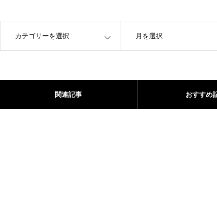
OPEN
OPEN
関連記事
おすすめ
憧れのピンクの家に！大人が選ぶ上品な外壁ピンクベージ
外壁塗装はまだするな！後悔しないための見極めポイント
ュとピンクグレー
と最適なタイミング【堺市・泉州エリア対応】
2026.03.17
2025.05.28