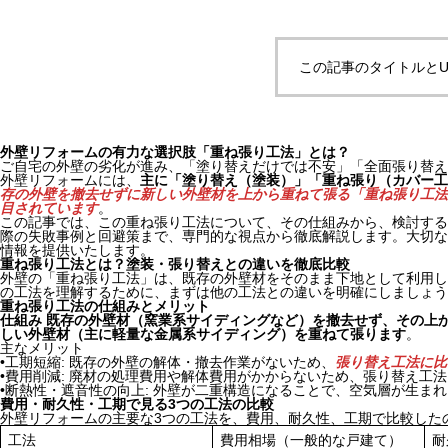
この記事のタイトルとU
外壁リフォームの有力な選択肢「重ね張り工法」とは？
ご自宅の外壁の劣化が進み、「塗り替えだけでは不安」「全面張り替え
外壁リフォームには、
主に「塗り替え（塗装）」「重ね張り（カバー工
存の外壁を撤去せずに新しい外壁材を上から重ねて張る「重ね張り工法
目されています
。
この記事では、この重ね張り工法について、その仕組みから、検討する
際の失敗事例と回避策まで、専門的な視点から徹底解説します。大切な
情報を提供いたします。
重ね張り工法とは？塗装・張り替えとの違いを徹底比較
外壁の「重ね張り工法」は、既存の外壁材をそのまま下地として利用し
の工法を理解するために、まずは他の工法との違いを明確にしましょう
重ね張り工法の仕組みとメリット
仕組み 既存の外壁材（窯業系サイディングなど）を撤去せず、その上
しい外壁材（主に軽量な金属系サイディング）を重ねて張ります
。
主なメリット
•工期短縮: 既存の外壁の解体・撤去作業がないため、
張り替え工法に比
•費用削減: 廃材の処理費用や解体費用がかからないため、張り替え工
•断熱性・遮音性の向上: 外壁が二重構造になることで、空気層が生ま
費用・耐久性・工期で見る3つの工法の比較
外壁リフォームの主要な3つの工法を、費用、耐久性、工期で比較した
工法
費用相場（一般的な戸建て）
耐