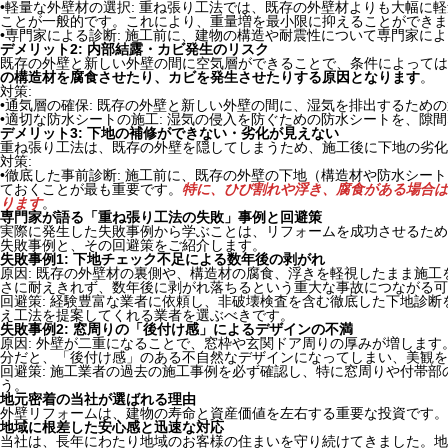
•軽量な外壁材の選択: 重ね張り工法では、既存の外壁材よりも大幅に
ことが一般的です。これにより、重量増を最小限に抑えることができま
•専門家による診断: 施工前に、建物の構造や耐震性について専門家に
デメリット2: 内部結露・カビ発生のリスク
既存の外壁と新しい外壁の間に空気層ができることで、条件によっては
の構造材を腐食させたり、カビを発生させたりする原因となります
。
対策:
•通気層の確保: 既存の外壁と新しい外壁の間に、湿気を排出するため
•適切な防水シートの施工: 湿気の侵入を防ぐための防水シートを、隙
デメリット3: 下地の補修ができない・劣化が見えない
重ね張り工法は、既存の外壁を隠してしまうため、施工後に下地の劣化
対策:
•徹底した事前診断: 施工前に、既存の外壁の下地（構造材や防水シー
ておくことが最も重要です。
特に、ひび割れや浮き、腐食がある場合は
ります
。
専門家が語る「重ね張り工法の失敗」事例と回避策
実際に発生した失敗事例から学ぶことは、リフォームを成功させるため
失敗事例と、その回避策をご紹介します。
失敗事例1: 下地チェック不足による数年後の剥がれ
原因: 既存の外壁材の裏側や、構造材の腐食、浮きを軽視したまま施
さに耐えきれず、数年後に剥がれ落ちるという重大な事故につながる可
回避策: 経験豊富な業者に依頼し、非破壊検査を含む徹底した下地診
え工法を提案してくれる業者を選ぶべきです。
失敗事例2: 窓周りの「後付け感」によるデザインの不満
原因: 外壁が二重になることで、窓枠や玄関ドア周りの厚みが増しま
分だと、「後付け感」のある不自然なデザインになってしまい、美観を
回避策: 施工業者の過去の施工事例を必ず確認し、特に窓周りや付帯
う。
地元密着の当社が選ばれる理由
外壁リフォームは、建物の寿命と資産価値を左右する重要な投資です。
地域に根差した安心感と迅速な対応
当社は、長年にわたり地域のお客様の住まいを守り続けてきました。地