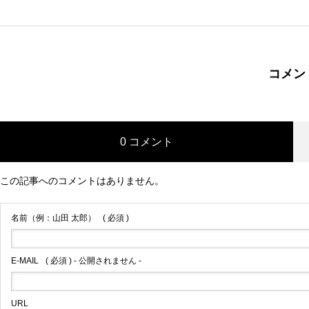
赤い屋根に合う外壁の色は？後悔しない上品な組み合わせ
外壁塗装のクーリングオフとは？知らないと損する契約ト
コメン
と、シミュレーション活用術
ラブル回避法【実際のはがき例あり】
2026.03.06
2025.05.20
0 コメント
この記事へのコメントはありません。
サイディング張り替えの相場は？失敗しない時期の見極め
名前（例：山田 太郎）
方と、知っておくべきデメリット【2026年版】
( 必須 )
2026.02.12
E-MAIL
( 必須 ) - 公開されません -
URL