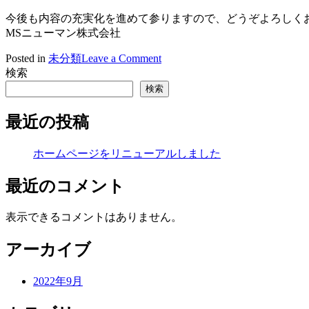
今後も内容の充実化を進めて参りますので、どうぞよろしく
MSニューマン株式会社
on
Posted in
未分類
Leave a Comment
ホ
検索
ー
検索
ム
ペ
最近の投稿
ー
ジ
ホームページをリニューアルしました
を
リ
最近のコメント
ニ
ュ
ー
表示できるコメントはありません。
ア
ル
アーカイブ
し
ま
2022年9月
し
た